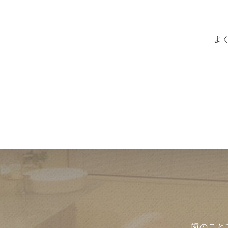
よ
歯のこと