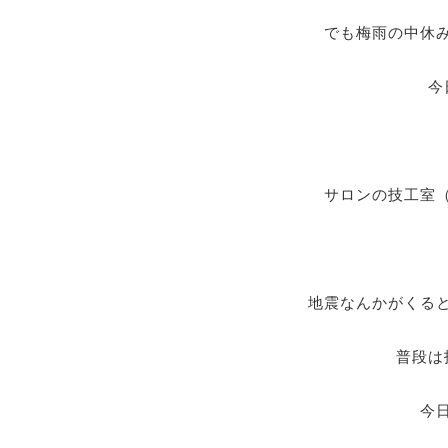
でも梅雨の中休
今
サロンの技工室
地震なんかがくる
普段は
今