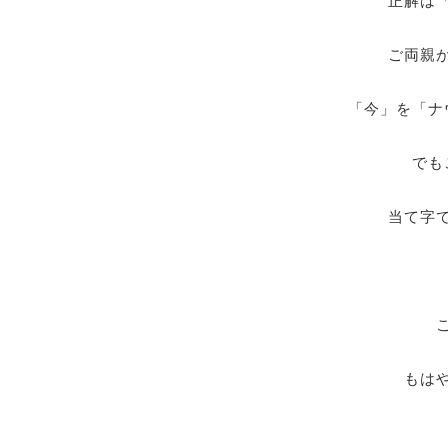
正解は
ご両親
「今」を「ナ
でも
当て字
もは