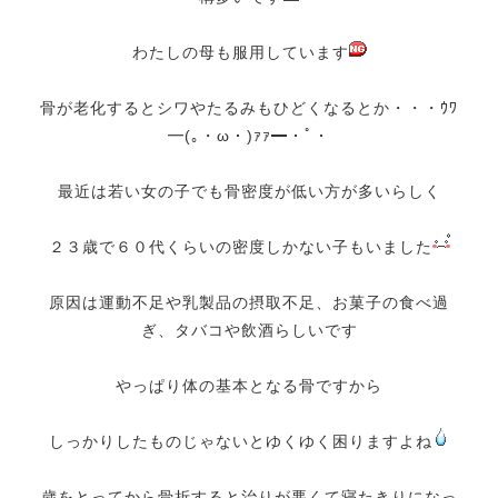
わたしの母も服用しています
骨が老化するとシワやたるみもひどくなるとか・・・ｳﾜ
━(｡・ω・)ｧｧ━・ﾟ・
最近は若い女の子でも骨密度が低い方が多いらしく
２３歳で６０代くらいの密度しかない子もいました
原因は運動不足や乳製品の摂取不足、お菓子の食べ過
ぎ、タバコや飲酒らしいです
やっぱり体の基本となる骨ですから
しっかりしたものじゃないとゆくゆく困りますよね
歳をとってから骨折すると治りが悪くて寝たきりになっ