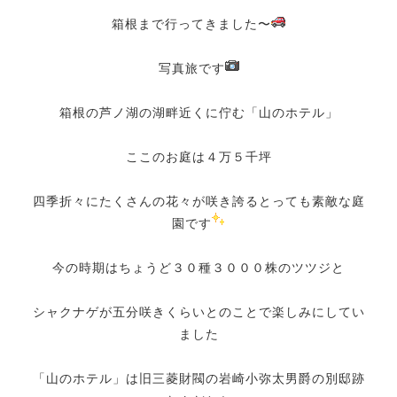
箱根まで行ってきました〜
写真旅です
箱根の芦ノ湖の湖畔近くに佇む「山のホテル」
ここのお庭は４万５千坪
四季折々にたくさんの花々が咲き誇るとっても素敵な庭
園です
今の時期はちょうど３０種３０００株のツツジと
シャクナゲが五分咲きくらいとのことで楽しみにしてい
ました
「山のホテル」は旧三菱財閥の岩崎小弥太男爵の別邸跡