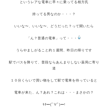
というレアな電車に早々に乗ってる相方氏
持ってる男なのか・・・？
いいな〜、いいな〜、どうだった？って聞いたら
「ん？普通の電車」って・・・
うらやましがること約１週間、昨日の帰りです
駅でバスを降りて、普段ならあんまりしない薬局に寄り
道
１０分くらいで買い物をして駅で電車を待っていると
電車が来た、ん？あれ？これは・・・まさかの？
ｷﾀ━(ﾟ∀ﾟ)━!