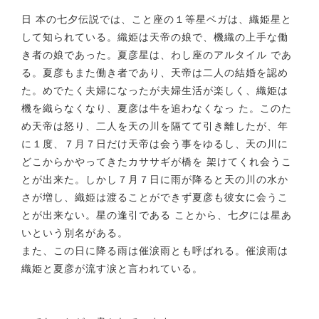
日 本の七夕伝説では、こと座の１等星ベガは、織姫星と
して知られている。織姫は天帝の娘で、機織の上手な働
き者の娘であった。夏彦星は、わし座のアルタイル であ
る。夏彦もまた働き者であり、天帝は二人の結婚を認め
た。めでたく夫婦になったが夫婦生活が楽しく、織姫は
機を織らなくなり、夏彦は牛を追わなくなっ た。このた
め天帝は怒り、二人を天の川を隔てて引き離したが、年
に１度、７月７日だけ天帝は会う事をゆるし、天の川に
どこからかやってきたカササギが橋を 架けてくれ会うこ
とが出来た。しかし７月７日に雨が降ると天の川の水か
さが増し、織姫は渡ることができず夏彦も彼女に会うこ
とが出来ない。星の逢引である ことから、七夕には星あ
いという別名がある。
また、この日に降る雨は催涙雨とも呼ばれる。催涙雨は
織姫と夏彦が流す涙と言われている。