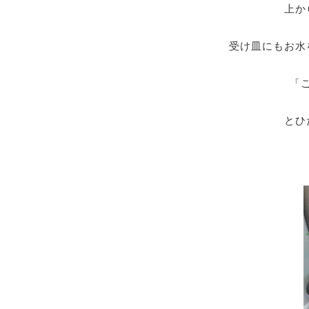
上か
受け皿にもお水
「
とひ