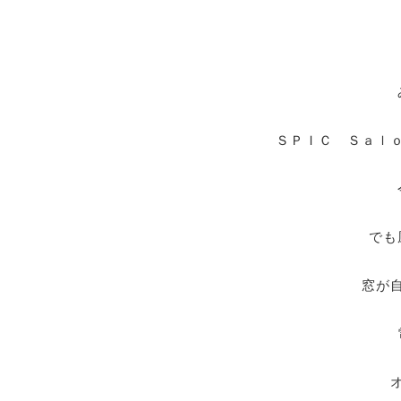
ＳＰＩＣ Ｓａｌ
でも
窓が