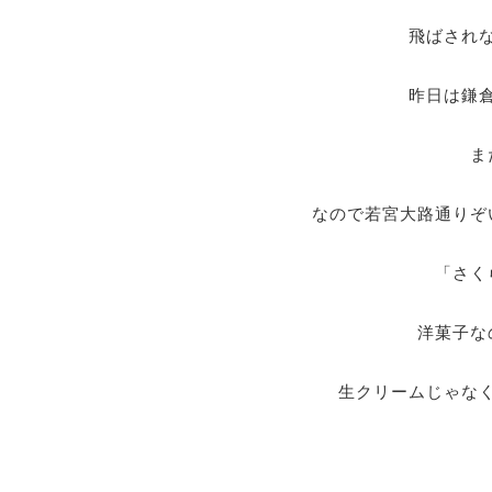
飛ばされ
昨日は鎌
ま
なので若宮大路通りぞいに
「さく
洋菓子な
生クリームじゃな