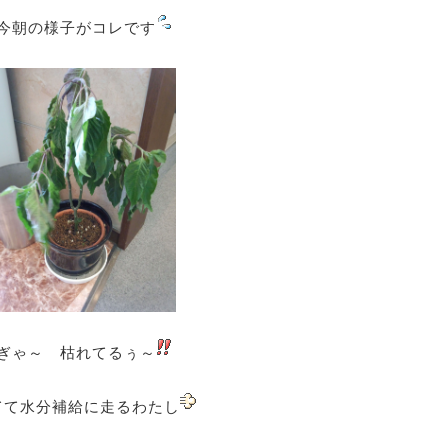
今朝の様子がコレです
ぎゃ～ 枯れてるぅ～
てて水分補給に走るわたし