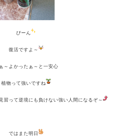
ぴーん
復活ですよ～
ぁ～よかったぁ～と一安心
植物って強いですね
見習って逆境にも負けない強い人間になるぞ～
ではまた明日