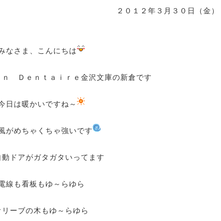
２０１２年３月３０日（金）
みなさま、こんにちは
ｏｎ Ｄｅｎｔａｉｒｅ金沢文庫の新倉です
今日は暖かいですね～
風がめちゃくちゃ強いです
自動ドアがガタガタいってます
電線も看板もゆ～らゆら
オリーブの木もゆ～らゆら