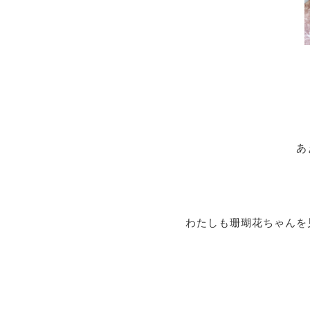
あ
わたしも珊瑚花ちゃんを