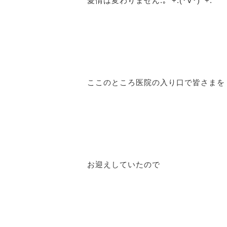
愛情は変わりません.｡ﾟ+.(･∀･)ﾟ+.ﾟ
ここのところ医院の入り口で皆さまを
お迎えしていたので